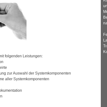
Ku
un
Mo
Be
na
Fe
L
Tr
K
mit folgenden Leistungen:
on
irte
ellung zur Auswahl der Systemkomponenten
hme aller Systemkomponenten
okumentation
rn