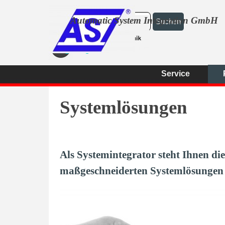
Direkt zum Seiteninhalt
Automatic System Integration GmbH
Suchen
info@asi-gmbh.net
06482 91660
Service
Systemlösungen
Als Systemintegrator steht Ihnen d
maßgeschneiderten Systemlösungen z