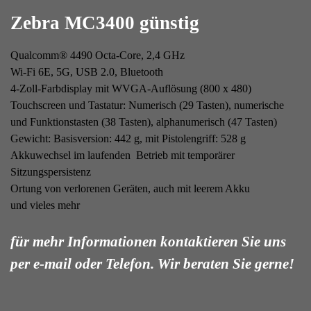
Zebra MC3400
günstig
Qualcomm® 4490 Octa-Core, 2,4 GHz
Wi-Fi 6E, 5G, USB 2.0, Bluetooth
4-Zoll-Farbdisplay mit WVGA-Auflösung (800 x 480)
Touchscreen und Tastatur: Numerisch (29 Tasten), numerische
und Funktionstasten (38 Tasten), alphanumerisch (47 Tasten)
Gewicht: Basisversion: 442 g, mit Pistolengriff: 528 g
Akkuwechsel im laufenden Betrieb mit temporärer
Sitzungspersistenz
Ortung von verlorenen Geräten, auch mit leerem Akku
und vieles mehr
für mehr Informationen kontaktieren Sie uns
per e-mail oder Telefon. Wir beraten Sie gerne!